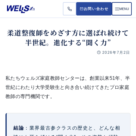
MENU
お問い合わせ
お悩
柔道整復師をめざす方に選ばれ続けて
半世紀。進化する“聞く力”
受講
2026年7月2日
料金
私たちウェルズ家庭教師センターは、創業以来
51
年、半
よく
世紀にわたり大学受験生と向き合い続けてきたプロ家庭
教師の専門機関です。
結論
：業界最古参クラスの歴史と、どんな相