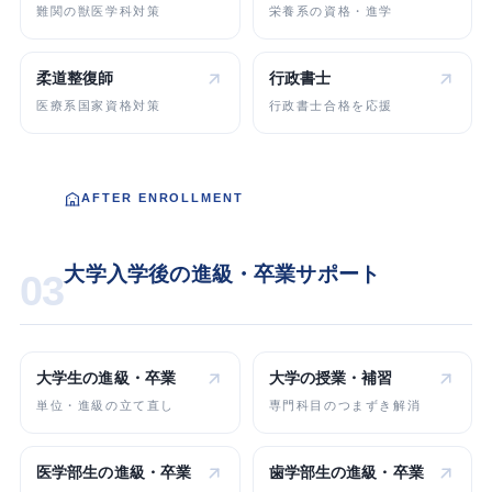
難関の獣医学科対策
栄養系の資格・進学
柔道整復師
行政書士
医療系国家資格対策
行政書士合格を応援
AFTER ENROLLMENT
大学入学後の進級・卒業サポート
03
大学生の
進級・卒業
大学の
授業・補習
単位・進級の立て直し
専門科目のつまずき解消
医学部生の
進級・卒業
歯学部生の
進級・卒業