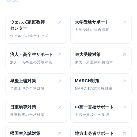
ウェルズ家庭教師
大学受験
サポート
センター
大学受験の総合情報
ウェルズの総合トップ
浪人・高卒生
サポート
東大受験対策
浪人・高卒生の受験対策
東大・最難関を目指す
早慶上理対策
MARCH対策
早慶上理の合格対策
MARCHの志望校対策
日東駒専対策
中高一貫校
サポート
日東駒専の合格対策
中高一貫校生の学習
帰国生入試対策
地方出身者
サポート