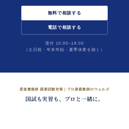
無料で相談する
電話で相談する
受付 10:00–18:00
（土日祝・年末年始・夏季休業を除く）
柔整国試、合格まで伴走。
柔道整復師 国家試験対策｜プロ家庭教師のウェルズ
国試も実習も、プロと一緒に。
くわしく見る →